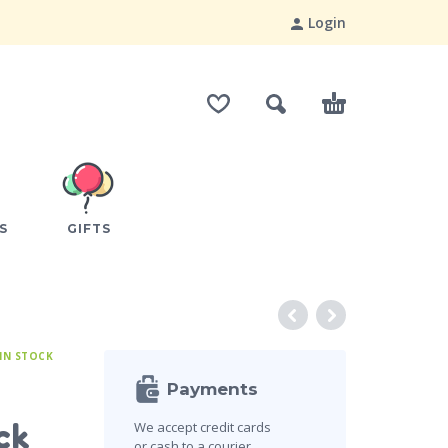
Login
S
GIFTS
IN STOCK
Payments
ck
We accept credit cards
or cash to a courier