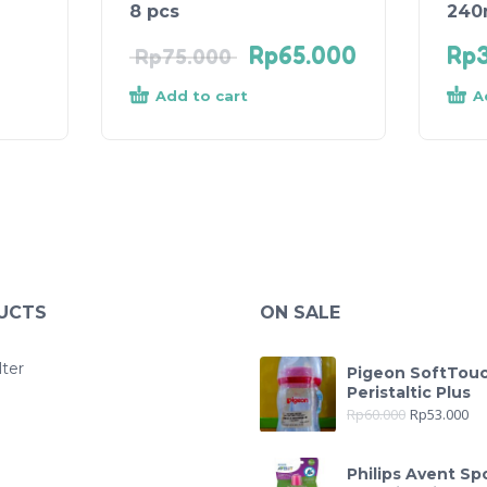
8 pcs
240
Rp
65.000
Rp
Rp
75.000
Add to cart
A
UCTS
ON SALE
lter
Pigeon SoftTou
Peristaltic Plus
Rp
60.000
Rp
53.000
Philips Avent Sp