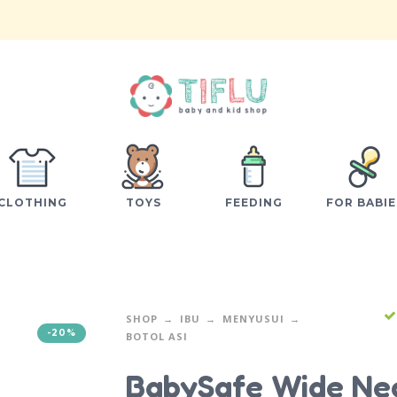
CLOTHING
TOYS
FEEDING
FOR BABIE
SHOP
IBU
MENYUSUI
-20%
BOTOL ASI
BabySafe Wide Ne