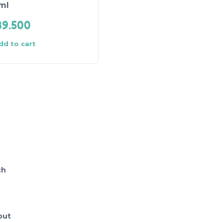
ml
ml isi 30 (Random)
39.500
Rp
32.000
dd to cart
Add to cart
ch
out