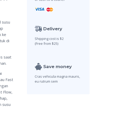
l susu
up
Delivery
k ke
Shipping cost is $2
tuk di
(Free from $25)
s saat
man.
Save money
i
Cras vehicula magna mauris,
tau Fast
eu rutrum sem
engan
t Flow,
hap,
n susu