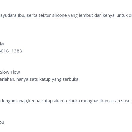
yudara Ibu, serta tektur silicone yang lembut dan kenyal untuk di
dar
0401811388
Slow Flow
erlahan, hanya satu katup yang terbuka
 dengan lahap,kedua katup akan terbuka menghasilkan aliran susu 
bu