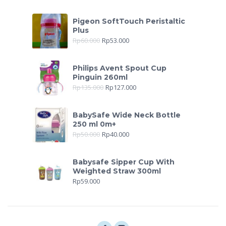
Pigeon SoftTouch Peristaltic
Plus
Rp
60.000
Rp
53.000
Philips Avent Spout Cup
Pinguin 260ml
Rp
135.000
Rp
127.000
BabySafe Wide Neck Bottle
250 ml 0m+
Rp
50.000
Rp
40.000
Babysafe Sipper Cup With
Weighted Straw 300ml
Rp
59.000