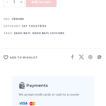
-
+
Add to cart
A
l
SKU:
CB03469
t
CATEGORY:
SET TOILETRIES
e
r
TAGS:
KADO BAYI
,
KADO BAYI CUSSONS
n
a
t
i
ADD TO WISHLIST
v
e
:
Payments
We accept credit cards
or cash to a courier