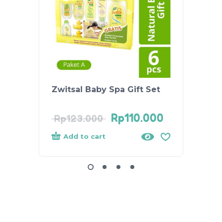
Zwitsal Baby Spa Gift Set
Johns
Gift S
Rp
110.000
Rp
70
Rp
123.000
Add to cart
Add