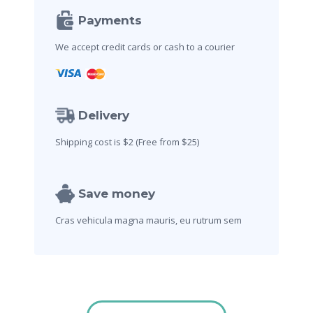
:
Payments
We accept credit cards
or cash to a courier
Delivery
Shipping cost is $2
(Free from $25)
Save money
Cras vehicula magna mauris,
eu rutrum sem