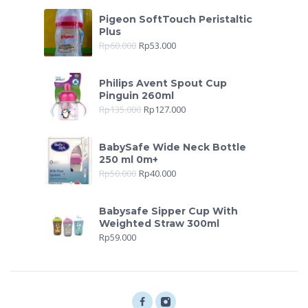
Pigeon SoftTouch Peristaltic
Plus
Rp
60.000
Rp
53.000
Philips Avent Spout Cup
Pinguin 260ml
Rp
135.000
Rp
127.000
BabySafe Wide Neck Bottle
250 ml 0m+
Rp
50.000
Rp
40.000
Babysafe Sipper Cup With
Weighted Straw 300ml
Rp
59.000