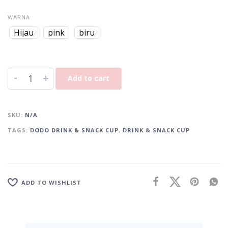
WARNA
Hijau
pink
biru
-
+
Add to cart
A
l
SKU:
N/A
t
TAGS:
DODO DRINK & SNACK CUP
,
DRINK & SNACK CUP
e
r
n
a
t
ADD TO WISHLIST
i
v
e