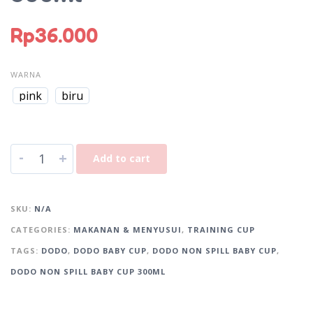
Rp
36.000
WARNA
pink
biru
-
+
Add to cart
A
l
SKU:
N/A
t
CATEGORIES:
MAKANAN & MENYUSUI
,
TRAINING CUP
e
r
TAGS:
DODO
,
DODO BABY CUP
,
DODO NON SPILL BABY CUP
,
n
DODO NON SPILL BABY CUP 300ML
a
t