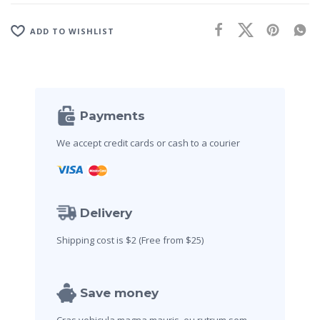
i
v
ADD TO WISHLIST
e
:
Payments
We accept credit cards
or cash to a courier
Delivery
Shipping cost is $2
(Free from $25)
Save money