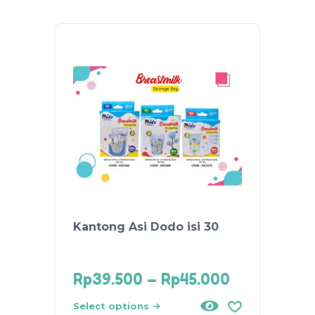
Kantong Asi Dodo isi 30
Baby 
Rp
39.500
–
Rp
45.000
Rp
35
Select options
Select