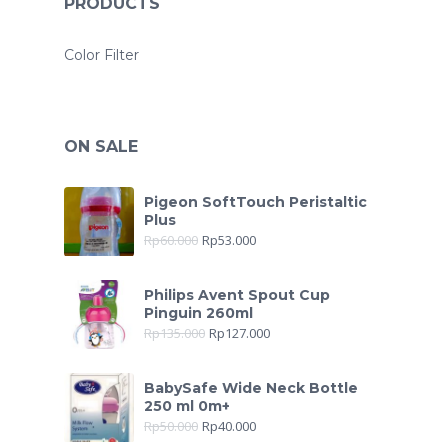
PRODUCTS
Color Filter
ON SALE
Pigeon SoftTouch Peristaltic
Plus
Rp
60.000
Rp
53.000
Philips Avent Spout Cup
Pinguin 260ml
Rp
135.000
Rp
127.000
BabySafe Wide Neck Bottle
250 ml 0m+
Rp
50.000
Rp
40.000