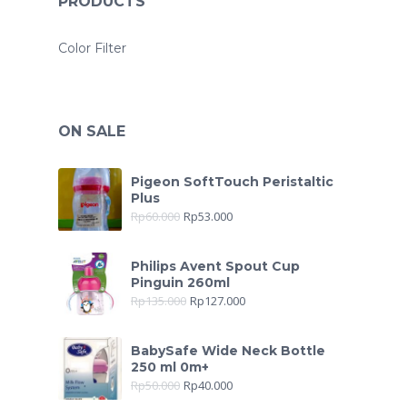
PRODUCTS
Color Filter
ON SALE
Pigeon SoftTouch Peristaltic
Plus
Rp
60.000
Rp
53.000
Philips Avent Spout Cup
Pinguin 260ml
Rp
135.000
Rp
127.000
BabySafe Wide Neck Bottle
250 ml 0m+
Rp
50.000
Rp
40.000