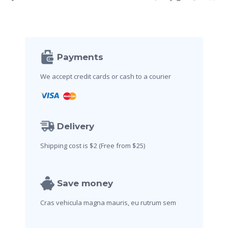
e
:
Payments
We accept credit cards
or cash to a courier
Delivery
Shipping cost is $2
(Free from $25)
Save money
Cras vehicula magna mauris,
eu rutrum sem