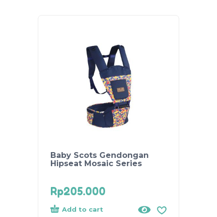
Baby Scots Gendongan
BABY
Hipseat Mosaic Series
Hipsea
(Army
Rp
205.000
Rp
18
Add to cart
Add