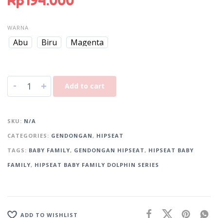
Rp
194.000
WARNA
Abu
Biru
Magenta
-
+
Add to cart
A
l
SKU:
N/A
t
CATEGORIES:
GENDONGAN
,
HIPSEAT
e
r
TAGS:
BABY FAMILY
,
GENDONGAN HIPSEAT
,
HIPSEAT BABY
n
FAMILY
,
HIPSEAT BABY FAMILY DOLPHIN SERIES
a
t
i
v
ADD TO WISHLIST