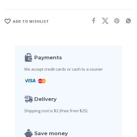
i
v
e
ADD TO WISHLIST
:
Payments
We accept credit cards
or cash to a courier
Delivery
Shipping cost is $2
(Free from $25)
Save money