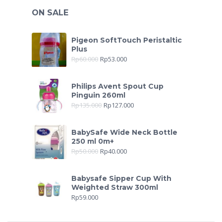
ON SALE
Pigeon SoftTouch Peristaltic
Plus
Rp
60.000
Rp
53.000
Philips Avent Spout Cup
Pinguin 260ml
Rp
135.000
Rp
127.000
BabySafe Wide Neck Bottle
250 ml 0m+
Rp
50.000
Rp
40.000
Babysafe Sipper Cup With
Weighted Straw 300ml
Rp
59.000