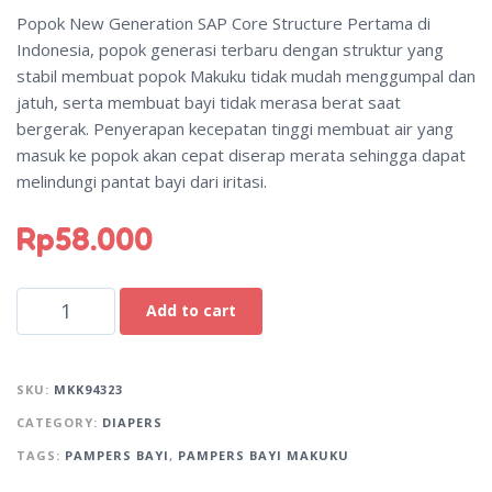
Popok New Generation SAP Core Structure Pertama di
Indonesia, popok generasi terbaru dengan struktur yang
stabil membuat popok Makuku tidak mudah menggumpal dan
jatuh, serta membuat bayi tidak merasa berat saat
bergerak. Penyerapan kecepatan tinggi membuat air yang
masuk ke popok akan cepat diserap merata sehingga dapat
melindungi pantat bayi dari iritasi.
Rp
58.000
A
Add to cart
l
t
e
SKU:
MKK94323
r
CATEGORY:
DIAPERS
n
TAGS:
PAMPERS BAYI
,
PAMPERS BAYI MAKUKU
a
t