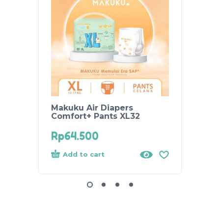
Makuku Air Diapers
Makuk
Comfort+ Pants XL32
Comfo
Rp
64.500
Rp
53
Add to cart
Add