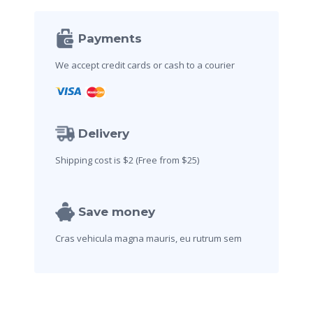
:
Payments
We accept credit cards
or cash to a courier
Delivery
Shipping cost is $2
(Free from $25)
Save money
Cras vehicula magna mauris,
eu rutrum sem