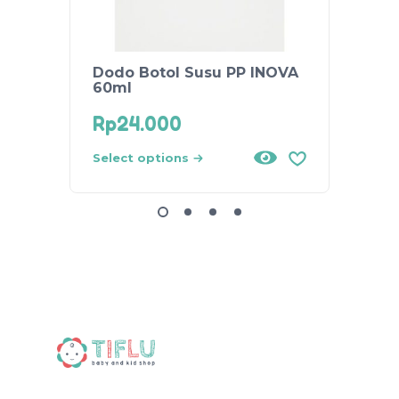
Dodo Botol Susu PP INOVA
DODO 
60ml
ROUN
Rp
24.000
Rp
20
Add
Select options