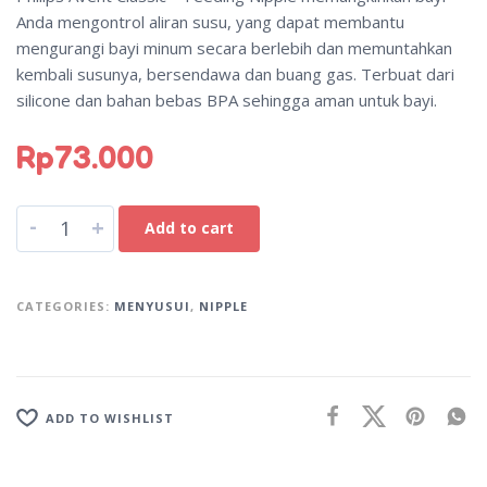
Anda mengontrol aliran susu, yang dapat membantu
mengurangi bayi minum secara berlebih dan memuntahkan
kembali susunya, bersendawa dan buang gas. Terbuat dari
silicone dan bahan bebas BPA sehingga aman untuk bayi.
Rp
73.000
A
-
+
Add to cart
l
t
e
CATEGORIES:
MENYUSUI
,
NIPPLE
r
n
a
t
ADD TO WISHLIST
i
v
e