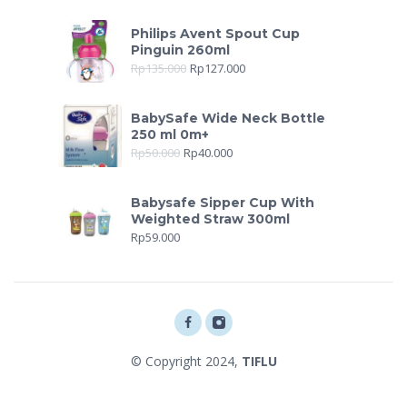
Philips Avent Spout Cup
Pinguin 260ml
Rp
135.000
Rp
127.000
BabySafe Wide Neck Bottle
250 ml 0m+
Rp
50.000
Rp
40.000
Babysafe Sipper Cup With
Weighted Straw 300ml
Rp
59.000
© Copyright 2024,
TIFLU