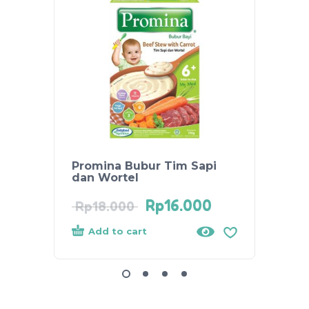
Promina Bubur Tim Sapi
Promi
dan Wortel
Tomat
Rp
16.000
Rp
18.000
Rp
20
Add to cart
Add