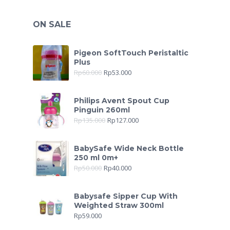
ON SALE
Pigeon SoftTouch Peristaltic
Plus
Rp
60.000
Rp
53.000
Philips Avent Spout Cup
Pinguin 260ml
Rp
135.000
Rp
127.000
BabySafe Wide Neck Bottle
250 ml 0m+
Rp
50.000
Rp
40.000
Babysafe Sipper Cup With
Weighted Straw 300ml
Rp
59.000