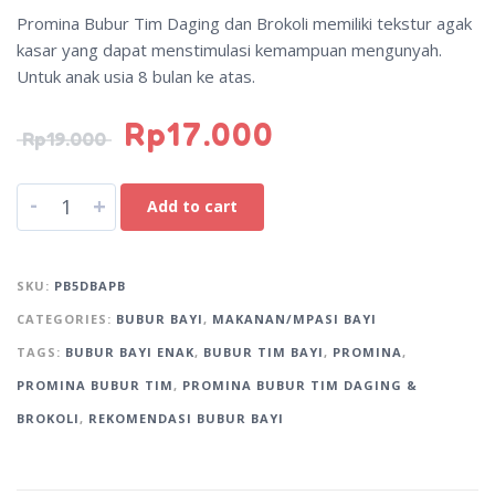
Promina Bubur Tim Daging dan Brokoli memiliki tekstur agak
kasar yang dapat menstimulasi kemampuan mengunyah.
Untuk anak usia 8 bulan ke atas.
Rp
17.000
Rp
19.000
A
-
+
Add to cart
l
t
e
SKU:
PB5DBAPB
r
CATEGORIES:
BUBUR BAYI
,
MAKANAN/MPASI BAYI
n
TAGS:
BUBUR BAYI ENAK
,
BUBUR TIM BAYI
,
PROMINA
,
a
t
PROMINA BUBUR TIM
,
PROMINA BUBUR TIM DAGING &
i
BROKOLI
,
REKOMENDASI BUBUR BAYI
v
e
: